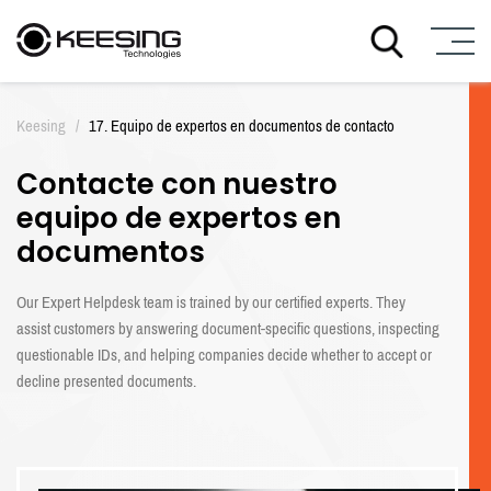
I
r
Keesing
/
17. Equipo de expertos en documentos de contacto
a
l
Contacte con nuestro
c
o
equipo de expertos en
n
documentos
t
e
n
Our Expert Helpdesk team is trained by our certified experts. They
i
assist customers by answering document-specific questions, inspecting
d
questionable IDs, and helping companies decide whether to accept or
o
decline presented documents.