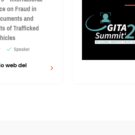
ce on Fraud in
ocuments and
s of Trafficked
hicles
r
Speaker
tio web del