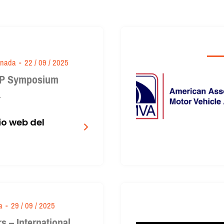
anada
-
22 / 09 / 2025
IP Symposium
r
tio web del
a
-
29 / 09 / 2025
rs – International