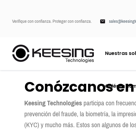
Verifique con confianza. Proteger con confianza.
sales@keesingt
I
Nuestras so
r
Keesing
/
Quiénes somos
/
Eventos
a
l
c
Conózcanos en l
o
Quiénes so
n
t
Keesing Technologies
participa con frecuenc
e
n
prevención del fraude, la biometría, la impres
i
d
(KYC) y mucho más. Estos son algunos de los
o