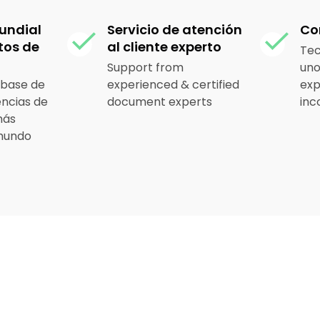
undial
Servicio de atención
Co
os de
al cliente experto
Tec
Support from
uno
 base de
experienced & certified
exp
encias de
document experts
in
más
mundo