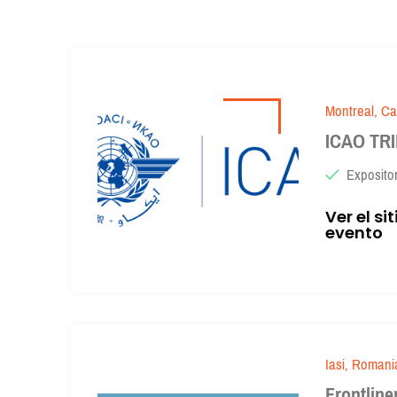
Montreal, C
ICAO TR
Exposito
Ver el si
evento
Iasi, Romani
Frontline