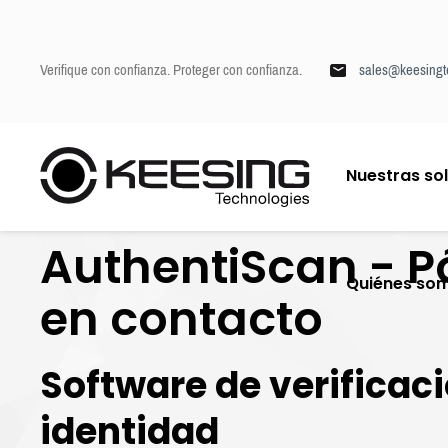
Verifique con confianza. Proteger con confianza.
sales@keesingt
I
Nuestras so
r
Keesing
/
2. Contacto con solucines de verificación de identidad Authent
a
l
AuthentiScan - 
c
o
Quiénes so
n
en contacto
t
e
n
Software de verificac
i
d
identidad
o