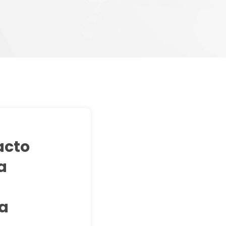
acto
a
na