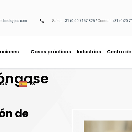
echnologies.com
Sales:
+31 (0)20 7157 825 /
General:
+31 (0)20 7
luciones
Casos prácticos
Industrias
Centro de
iScan
Póngase
mos
ES
ión de