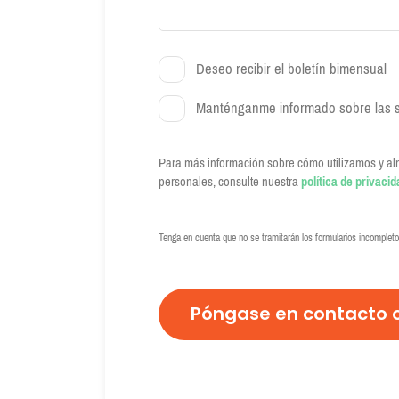
Deseo recibir el boletín bimensual
Manténganme informado sobre las s
Para más información sobre cómo utilizamos y 
personales, consulte nuestra
política de privacid
C
A
Tenga en cuenta que no se tramitarán los formularios incompleto
P
T
C
H
A