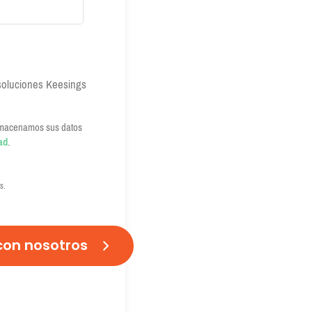
oluciones Keesings
almacenamos sus datos
ad
.
s.