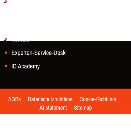
Die Geschichte unserer Firma
Kontakt aufnehmen
Kontakt
Experten-Service-Desk
ID Academy
AGBs
Datenschutzrichtlinie
Cookie-Richtlinie
AI statement
Sitemap
© 2021 - Keesing Technologies | Alle Rechte vorbehalten
| Made by
Whello