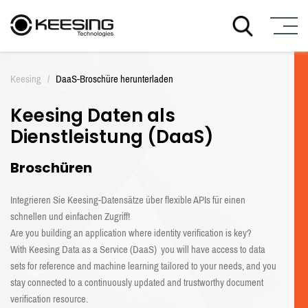
Z
u
Keesing
/
DaaS-Broschüre herunterladen
m
I
Keesing Daten als
n
h
Dienstleistung (DaaS)
a
l
Broschüren
t
Integrieren Sie Keesing-Datensätze über flexible APIs für einen
schnellen und einfachen Zugriff!
Are you building an application where identity verification is key?
With
Keesing
Data as a Service (DaaS)
you
will have
access
to
data
sets for reference and machine learning
tailored to your
needs
, and you
stay connected to a continuously updated and trustworthy document
verification resource.