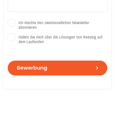
Ich möchte den zweimonatlichen Newsletter
abonnieren
Halten Sie mich über die Lösungen von Keesing auf
dem Laufenden
C
A
P
T
C
H
A
End-to-End-
Globale 